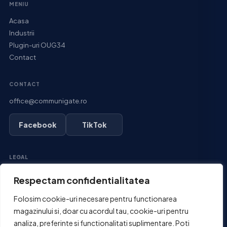
MENIU
Acasa
Industrii
Plugin-uri OUG34
Contact
CONTACT
office@communigate.ro
Facebook
TikTok
LEGAL
Termeni si conditii
Respectam confidentialitatea
Politica de confidentialitate
Folosim cookie-uri necesare pentru functionarea
Politica de cookies
magazinului si, doar cu acordul tau, cookie-uri pentru
Politica de retur si rambursare
analiza, preferinte si functionalitati suplimentare. Poti