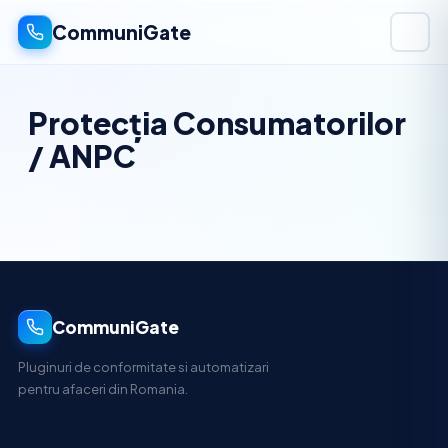
CommuniGate
Protecția Consumatorilor
/ ANPC
CommuniGate
Pluginuri de conformitate si automatizari
pentru afaceri din Romania.